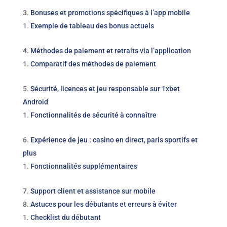
Bonuses et promotions spécifiques à l’app mobile
Exemple de tableau des bonus actuels
Méthodes de paiement et retraits via l’application
Comparatif des méthodes de paiement
Sécurité, licences et jeu responsable sur 1xbet
Android
Fonctionnalités de sécurité à connaître
Expérience de jeu : casino en direct, paris sportifs et
plus
Fonctionnalités supplémentaires
Support client et assistance sur mobile
Astuces pour les débutants et erreurs à éviter
Checklist du débutant