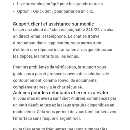
Live streaming intégré pour les grands matchs.
Option « Quick Bet » pour parier en un clic.
Support client et assistance sur mobile
Le service client de 1xbet est joignable 24 h/24 via chat
en direct, email et téléphone. Le chat se trouve
directement dans l’application, vous permettant
d’obtenir une réponse instantanée à vos questions sur
les dépôts, les retraits ou les bonus.
Pour les problèmes de vérification, le support vous
guide pas à pas et propose souvent des solutions de
contournement, comme l’envoi de documents
complémentaires via le chat sécurisé.
Astuces pour les débutants et erreurs à éviter
Si vous êtes nouveau sur 1xbet Android, commencez par
un petit dépôt et testez les jeux gratuits disponibles en
mode démo. Cela vous permet de vous familiariser avec
l’interface sans risquer d’argent réel.
Évitez les erreurs fréquentes : ne jamais ignorer les