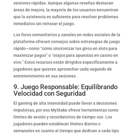
sesiones rápidas. Aunque algunas reseñas destacan
áreas de mejora, la mayoría de los usuarios encuentran
que la asistencia es suficiente para resolver problemas
inmediatos sin retrasar el juego.
Los foros comunitarios y canales en redes sociales de la
plataforma ofrecen consejos sobre estrategias de juego
rápido—como “cómo sincronizar tus giros en slots para
maximizar pagos” o “atajos para apuestas en casino en
vivo.” Estos recursos están dirigidos específicamente a
jugadores que quieren aprovechar cada segundo de
entretenimiento en sus sesiones.
9. Juego Responsable: Equilibrando
Velocidad con Seguridad
El gaming de alta intensidad puede llevar a decisiones
impulsivas, por eso MyStake ofrece herramientas como
límites de sesión y recordatorios de tiempo‑out. Los
jugadores pueden establecer límites diarios o
semanales en cuanto al tiempo que dedican a cada tipo