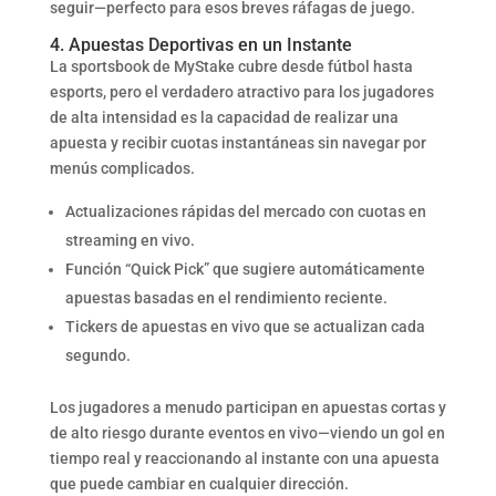
seguir—perfecto para esos breves ráfagas de juego.
4. Apuestas Deportivas en un Instante
La sportsbook de MyStake cubre desde fútbol hasta
esports, pero el verdadero atractivo para los jugadores
de alta intensidad es la capacidad de realizar una
apuesta y recibir cuotas instantáneas sin navegar por
menús complicados.
Actualizaciones rápidas del mercado con cuotas en
streaming en vivo.
Función “Quick Pick” que sugiere automáticamente
apuestas basadas en el rendimiento reciente.
Tickers de apuestas en vivo que se actualizan cada
segundo.
Los jugadores a menudo participan en apuestas cortas y
de alto riesgo durante eventos en vivo—viendo un gol en
tiempo real y reaccionando al instante con una apuesta
que puede cambiar en cualquier dirección.