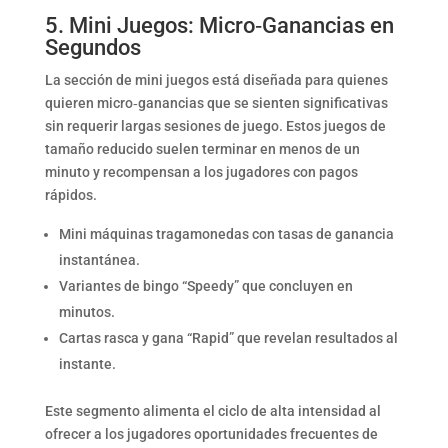
5. Mini Juegos: Micro‑Ganancias en
Segundos
La sección de mini juegos está diseñada para quienes
quieren micro‑ganancias que se sienten significativas
sin requerir largas sesiones de juego. Estos juegos de
tamaño reducido suelen terminar en menos de un
minuto y recompensan a los jugadores con pagos
rápidos.
Mini máquinas tragamonedas con tasas de ganancia
instantánea.
Variantes de bingo “Speedy” que concluyen en
minutos.
Cartas rasca y gana “Rapid” que revelan resultados al
instante.
Este segmento alimenta el ciclo de alta intensidad al
ofrecer a los jugadores oportunidades frecuentes de