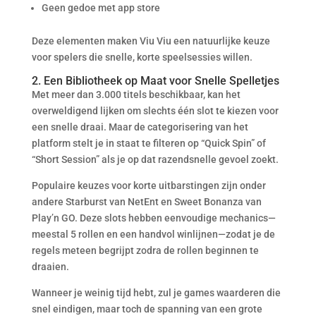
Geen gedoe met app store
Deze elementen maken Viu Viu een natuurlijke keuze
voor spelers die snelle, korte speelsessies willen.
2. Een Bibliotheek op Maat voor Snelle Spelletjes
Met meer dan 3.000 titels beschikbaar, kan het
overweldigend lijken om slechts één slot te kiezen voor
een snelle draai. Maar de categorisering van het
platform stelt je in staat te filteren op “Quick Spin” of
“Short Session” als je op dat razendsnelle gevoel zoekt.
Populaire keuzes voor korte uitbarstingen zijn onder
andere Starburst van NetEnt en Sweet Bonanza van
Play’n GO. Deze slots hebben eenvoudige mechanics—
meestal 5 rollen en een handvol winlijnen—zodat je de
regels meteen begrijpt zodra de rollen beginnen te
draaien.
Wanneer je weinig tijd hebt, zul je games waarderen die
snel eindigen, maar toch de spanning van een grote