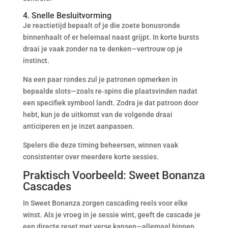
4. Snelle Besluitvorming
Je reactietijd bepaalt of je die zoete bonusronde
binnenhaalt of er helemaal naast grijpt. In korte bursts
draai je vaak zonder na te denken—vertrouw op je
instinct.
Na een paar rondes zul je patronen opmerken in
bepaalde slots—zoals re‑spins die plaatsvinden nadat
een specifiek symbool landt. Zodra je dat patroon door
hebt, kun je de uitkomst van de volgende draai
anticiperen en je inzet aanpassen.
Spelers die deze timing beheersen, winnen vaak
consistenter over meerdere korte sessies.
Praktisch Voorbeeld: Sweet Bonanza
Cascades
In Sweet Bonanza zorgen cascading reels voor elke
winst. Als je vroeg in je sessie wint, geeft de cascade je
een directe reset met verse kansen—allemaal binnen