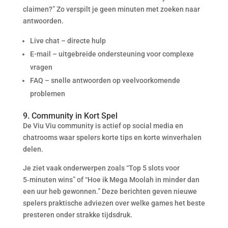
claimen?” Zo verspilt je geen minuten met zoeken naar
antwoorden.
Live chat – directe hulp
E-mail – uitgebreide ondersteuning voor complexe
vragen
FAQ – snelle antwoorden op veelvoorkomende
problemen
9. Community in Kort Spel
De Viu Viu community is actief op social media en
chatrooms waar spelers korte tips en korte winverhalen
delen.
Je ziet vaak onderwerpen zoals “Top 5 slots voor
5‑minuten wins” of “Hoe ik Mega Moolah in minder dan
een uur heb gewonnen.” Deze berichten geven nieuwe
spelers praktische adviezen over welke games het beste
presteren onder strakke tijdsdruk.