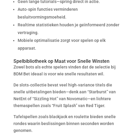
Geen lange tutorials—spring direct in actie.
Auto‑spin functies verminderen
besluitvormingsmoeheid.
Realtime statistieken houden je geïnformeerd zonder
vertraging.
Mobiele optimalisatie zorgt voor spelen op elk
apparaat.
Spelbibliotheek op Maat voor Snelle Winsten
Zowel bots als echte spelers vinden dat de selectie bij
BDM Bet ideaal is voor wie snelle resultaten wil.
De slots‑collectie bevat veel high‑variance titels die
snelle uitbetalingen bieden—denk aan “Starburst” van
NetEnt of “Sizzling Hot” van Novomatic—en lichtere
themaspellen zoals “Fruit Splash” van Red Tiger.
Tafelspellen zoals blackjack en roulette bieden snelle
rondes waarin beslissingen binnen seconden worden
genomen.