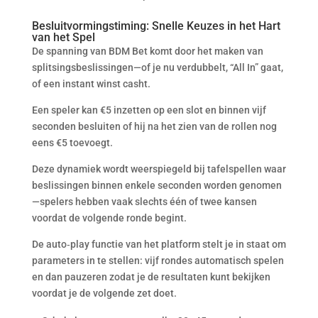
Besluitvormingstiming: Snelle Keuzes in het Hart
van het Spel
De spanning van BDM Bet komt door het maken van
splitsingsbeslissingen—of je nu verdubbelt, “All In” gaat,
of een instant winst casht.
Een speler kan €5 inzetten op een slot en binnen vijf
seconden besluiten of hij na het zien van de rollen nog
eens €5 toevoegt.
Deze dynamiek wordt weerspiegeld bij tafelspellen waar
beslissingen binnen enkele seconden worden genomen
—spelers hebben vaak slechts één of twee kansen
voordat de volgende ronde begint.
De auto‑play functie van het platform stelt je in staat om
parameters in te stellen: vijf rondes automatisch spelen
en dan pauzeren zodat je de resultaten kunt bekijken
voordat je de volgende zet doet.