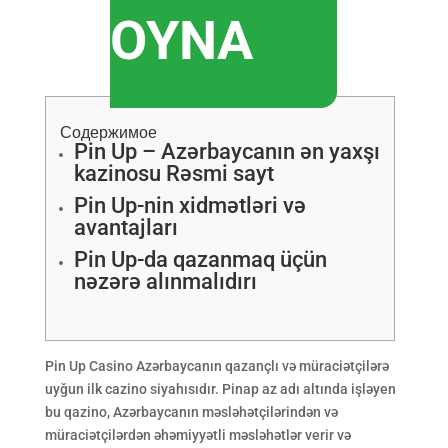
▶️
OYNA
Содержимое
Pin Up – Azərbaycanın ən yaxşı
kazinosu Rəsmi sayt
Pin Up-nin xidmətləri və
avantajları
Pin Up-da qazanmaq üçün
nəzərə alınmalıdırı
Pin Up Casino Azərbaycanın qazançlı və müraciətçilərə
uyğun ilk cazino siyahısıdır. Pinap az adı altında işləyen
bu qazino, Azərbaycanın məsləhətçilərindən və
müraciətçilərdən əhəmiyyətli məsləhətlər verir və