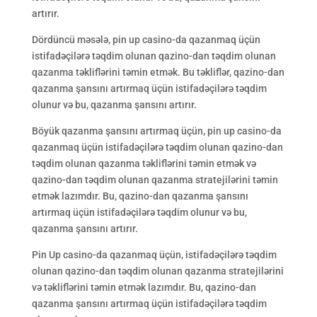
artırır.
Dördüncü məsələ, pin up casino-da qazanmaq üçün
istifadəçilərə təqdim olunan qazino-dan təqdim olunan
qazanma təkliflərini təmin etmək. Bu təkliflər, qazino-dan
qazanma şansını artırmaq üçün istifadəçilərə təqdim
olunur və bu, qazanma şansını artırır.
Böyük qazanma şansını artırmaq üçün, pin up casino-da
qazanmaq üçün istifadəçilərə təqdim olunan qazino-dan
təqdim olunan qazanma təkliflərini təmin etmək və
qazino-dan təqdim olunan qazanma stratejilərini təmin
etmək lazımdır. Bu, qazino-dan qazanma şansını
artırmaq üçün istifadəçilərə təqdim olunur və bu,
qazanma şansını artırır.
Pin Up casino-da qazanmaq üçün, istifadəçilərə təqdim
olunan qazino-dan təqdim olunan qazanma stratejilərini
və təkliflərini təmin etmək lazımdır. Bu, qazino-dan
qazanma şansını artırmaq üçün istifadəçilərə təqdim