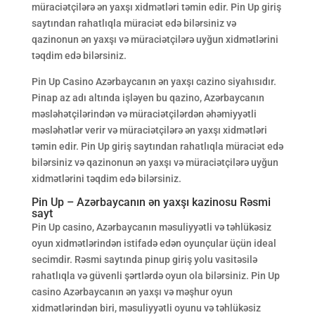
müraciətçilərə ən yaxşı xidmətləri təmin edir. Pin Up giriş
saytından rahatlıqla müraciət edə bilərsiniz və
qazinonun ən yaxşı və müraciətçilərə uyğun xidmətlərini
təqdim edə bilərsiniz.
Pin Up Casino Azərbaycanın ən yaxşı cazino siyahısıdır.
Pinap az adı altında işləyen bu qazino, Azərbaycanın
məsləhətçilərindən və müraciətçilərdən əhəmiyyətli
məsləhətlər verir və müraciətçilərə ən yaxşı xidmətləri
təmin edir. Pin Up giriş saytından rahatlıqla müraciət edə
bilərsiniz və qazinonun ən yaxşı və müraciətçilərə uyğun
xidmətlərini təqdim edə bilərsiniz.
Pin Up – Azərbaycanın ən yaxşı kazinosu Rəsmi
sayt
Pin Up casino, Azərbaycanın məsuliyyətli və təhlükəsiz
oyun xidmətlərindən istifadə edən oyunçular üçün ideal
secimdir. Rəsmi saytında pinup giriş yolu vasitəsilə
rahatlıqla və güvenli şərtlərdə oyun ola bilərsiniz. Pin Up
casino Azərbaycanın ən yaxşı və məşhur oyun
xidmətlərindən biri, məsuliyyətli oyunu və təhlükəsiz