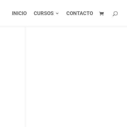
INICIO
CURSOS
CONTACTO