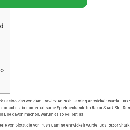
d-
mo
hark Casino, das von dem Entwickler Push Gaming entwickelt wurde. Das 
ine einfache, aber unterhaltsame Spielmechanik. Im Razor Shark Slot De
in Bild davon machen, warum es so beliebt ist.
Serie von Slots, die von Push Gaming entwickelt wurde. Das Razor Shark 