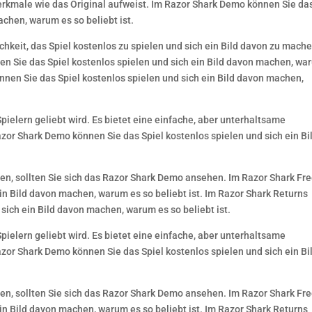
 Merkmale wie das Original aufweist. Im Razor Shark Demo können Sie da
achen, warum es so beliebt ist.
hkeit, das Spiel kostenlos zu spielen und sich ein Bild davon zu mache
nen Sie das Spiel kostenlos spielen und sich ein Bild davon machen, w
önnen Sie das Spiel kostenlos spielen und sich ein Bild davon machen,
 Spielern geliebt wird. Es bietet eine einfache, aber unterhaltsame
azor Shark Demo können Sie das Spiel kostenlos spielen und sich ein Bi
eren, sollten Sie sich das Razor Shark Demo ansehen. Im Razor Shark Fr
ein Bild davon machen, warum es so beliebt ist. Im Razor Shark Returns
sich ein Bild davon machen, warum es so beliebt ist.
 Spielern geliebt wird. Es bietet eine einfache, aber unterhaltsame
azor Shark Demo können Sie das Spiel kostenlos spielen und sich ein Bi
eren, sollten Sie sich das Razor Shark Demo ansehen. Im Razor Shark Fr
ein Bild davon machen, warum es so beliebt ist. Im Razor Shark Returns