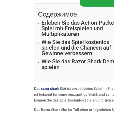
Содержимое
Erleben Sie das Action-Packe
Spiel mit Freispielen und
Multiplikatoren
Wie Sie das Spiel kostenlos
spielen und die Chancen auf
Gewinne verbessern
Wie Sie das Razor Shark De
spielen
Das
razor shark
Slot ist ein beliebtes Spiel im S
ist bekannt für seine einzigartige Grafik und se
können Sie das Spiel kostenlos spielen und sich e
Das Razor Shark Slot ist Teil einer erfolgreichen 