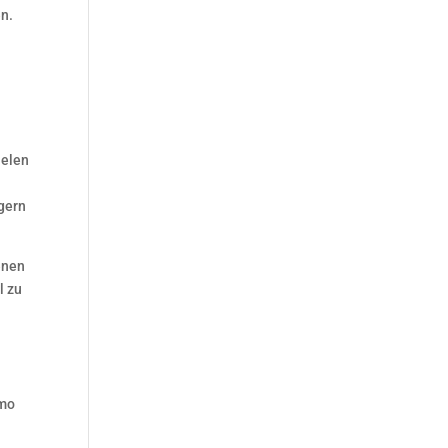
en.
ielen
igern
enen
l zu
emo