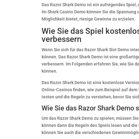
Das Razor Shark Demo ist ein aufregendes Spiel, 
Im Shark Casino Demo können Sie die Spannung u
Möglichkeit bietet, riesige Gewinne zu erzielen.
Wie Sie das Spiel kostenlo
verbessern
Wenn Sie sich für das Razor Shark Slot Demo inter
können. Das Razor Shark Demo ist eine großartig
verbessern. Im Folgenden erfahren Sie, wie Sie 
können.
Das Razor Shark Demo ist eine kostenlose Version
Online-Casinos finden, wie zum Beispiel auf dem 
testen und die Regeln zu verstehen, bevor Sie sic
Wie Sie das Razor Shark Demo s
Um das Razor Shark Demo zu spielen, müssen Sie
können dann die Regeln des Spiels lesen und di
können Sie auch die verschiedenen Gewinnmöglic