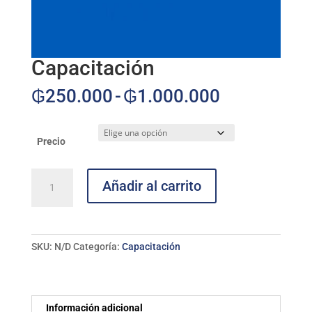
Capacitación
Rango
₲
250.000
-
₲
1.000.000
de
precios:
desde
Precio
₲250.000
hasta
Capacitación
Añadir al carrito
₲1.000.00
cantidad
SKU:
N/D
Categoría:
Capacitación
Información adicional